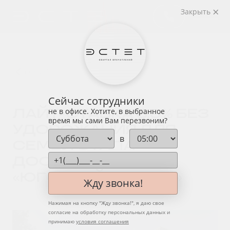
Закрыть
назад
Сейчас сотрудники
ЛАЙТ-СТАВКА 3,9% БЕЗ
не в офисе. Хотите, в выбранное
время мы сами Вам перезвоним?
УДОРОЖАНИЯ ДЛЯ
в
СЕМЕЙ СТАЛА
ДОСТУПНА В
«ЮГСТРОЙИНВЕСТ»
Жду звонка!
Нажимая на кнопку "
Жду звонка!
", я даю свое
согласие на обработку персональных данных и
принимаю
условия соглашения