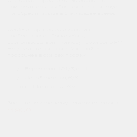
Это делает предложение особенно
привлекательным для тех, кто планирует
приобрести жилье в ближайшее время.
Особые партнерские условия
предоставляет Совкомбанк,
воспользоваться ими могут граждане РФ.
Не упустите ваш шанс! Узнавайте
подробнее в офисах продаж:
ул. Вересаева, 101/3, ст. 1
ул. Левобережная, 6/6
пр-кт. Шолохова 270/1
Звоните по короткому номеру телефона.:
*1900