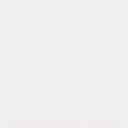
ДОМ 49/2
Класс жилья:
комфорт плюс
Высота потолков:
Этажность: от 6 до 20
Кол-во подъездов:
8
Срок сдачи:
IV квартал 2026 г.
Показать планировки