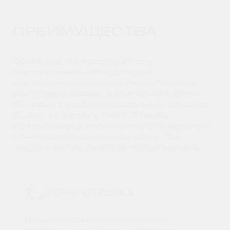
ПРЕИМУЩЕСТВА
Особенностью квартала стало
расположение на территории
комплексного развития «Новый Ростов»,
где запланирована жилая среда и более
60 новых городских социальных объектов:
6 школ, 11 детских садов, 2 парка
и 14 бульваров, поликлиники для взрослых
и детей, спорткомплексы, храмы, ТЦ,
правительственный и деловой кварталы.
ЗОНА ОТДЫХА
Благоустроенная зона отдыха