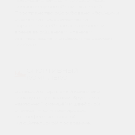
предназначена для комфортного
времяпрепровождения жителей.
Пространство оборудовано удобными
скамьями и современными
парклетами, где можно провести
время за общением, чтением
или неспешным отдыхом на свежем
воздухе.
СПОРТИВНЫЙ
КОМПЛЕКС
Большой спортивный комплекс
воркаут с турниками, брусьями,
наклонной скамьёй и шведской
стенкой — для тренировок
по профессиональной
и любительской программе.