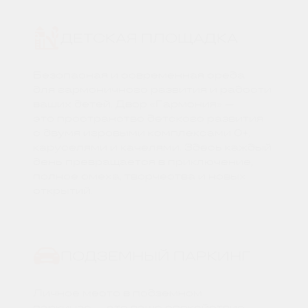
ДЕТСКАЯ ПЛОЩАДКА
Безопасная и современная среда
для гармоничного развития и радости
ваших детей. Двор «Гармония» —
это пространство детского развития
с двумя игровыми комплексами 0+,
каруселями и качелями. Здесь каждый
день превращается в приключение,
полное смеха, творчества и новых
открытий.
ПОДЗЕМНЫЙ ПАРКИНГ
Личное место в подземном
паркинге — это ваше спокойствие