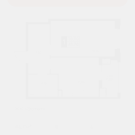
Проект
ЖК «Эстет»
Площадь
Этаж
Корпус
41,7м²
2
1