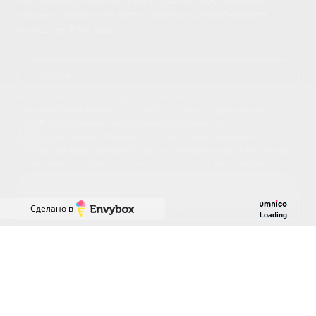
Менеджер свяжется с вами, предложит
самые топовые планировки и подберёт
лучшую для вас.
Наш сайт использует файлы cookies.
Продолжая работу с сайтом, вы выражаете
своё согласие на обработку ваших
Успейте купить коммерческое помещени
персональных данных с использованием
сервиса веб-аналитики и онлайн-маркетинга.
Отключить cookies вы можете в настройках
своего браузера.
Отправить
Принять
Сделано в
Loading
Я даю согласие на
обработку персональных
данных
и принимаю условия
политики
конфиденциальности