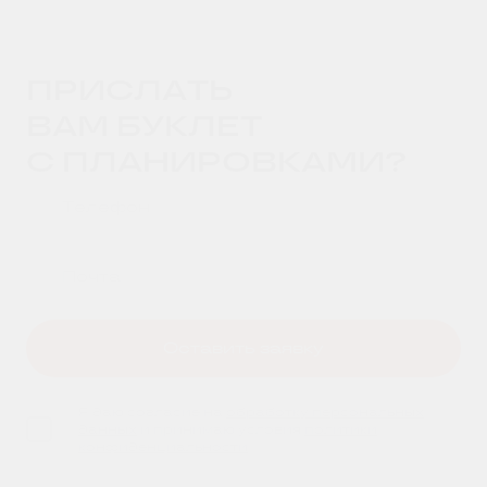
ПРИСЛАТЬ
ВАМ БУКЛЕТ
С ПЛАНИРОВКАМИ?
Оставить заявку
Я даю согласие на
обработку персональных
данных
и принимаю условия
политики
конфиденциальности