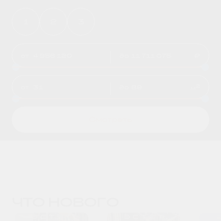
1
2
3
от
до
₽
2
от
до
м
Смотреть
ЧТО НОВОГО