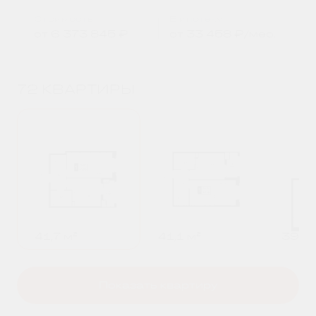
Стоимость
В ипотеку
от
6 373 845 ₽
от
33 458 ₽
/мес.
72 КВАРТИРЫ
41,7 м²
41,1 м²
39,9 
Показать квартиру