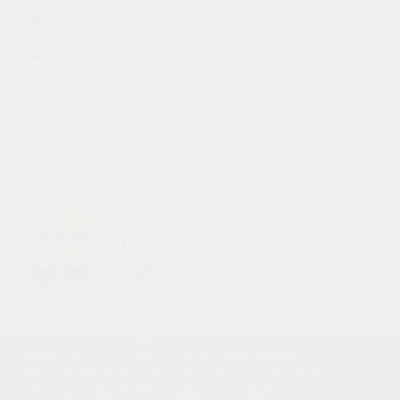
дело до конца. Форум «Движение» в
очередной раз показал, что стройка — это
не только цифры и квадратные метры, но и
про людей и их семьи.
+7 (863) 310-20-75
SALES61@USIMAIL.RU
г. Ростов-на-Дону, ул. Вересаева 101/3, ул.
Наш сайт использует файлы cookies.
Владимира Жоги 6
Продолжая работу с сайтом, вы выражаете
своё согласие на обработку ваших