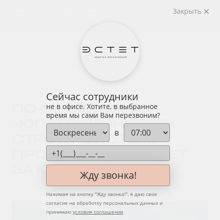
Закрыть
назад
Сейчас сотрудники
ПО-МУЖСКИ: КАК
не в офисе. Хотите, в выбранное
время мы сами Вам перезвоним?
«ЮГСТРОЙИНВЕСТ»
в
СТРОИТ СИСТЕМУ
ПРОДАЖ И ОТВЕЧАЕТ
ЗА КАЖДЫЙ ДОМ
Жду звонка!
Нажимая на кнопку "
Жду звонка!
", я даю свое
согласие на обработку персональных данных и
принимаю
условия соглашения