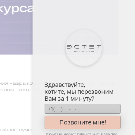
ния награждения победителей и призеров
Здравствуйте,
ером по количеству полученных наград,
хотите, мы перезвоним
.
Вам за 1 минуту?
Позвоните мне!
признан лучшим жилым комплексом-
Нажимая на кнопку "
Позвоните мне
", я даю свое