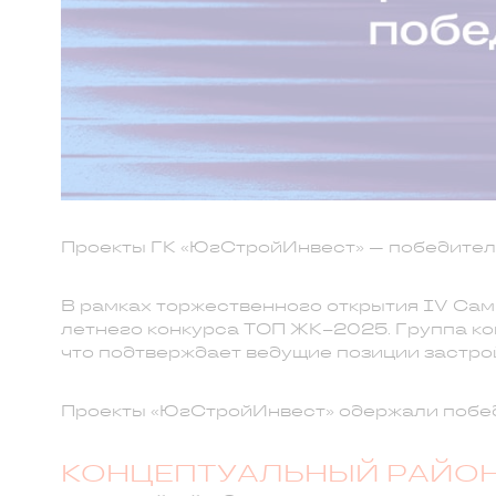
Проекты ГК «ЮгСтройИнвест» — победител
В рамках торжественного открытия IV Са
летнего конкурса ТОП ЖК–2025. Группа к
что подтверждает ведущие позиции застро
Проекты «ЮгСтройИнвест» одержали побед
КОНЦЕПТУАЛЬНЫЙ РАЙОН 