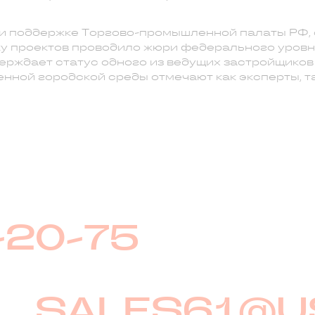
и поддержке Торгово-промышленной палаты РФ, с
ку проектов проводило жюри федерального уров
верждает статус одного из ведущих застройщико
нной городской среды отмечают как эксперты, та
-20-75
SALES61@U