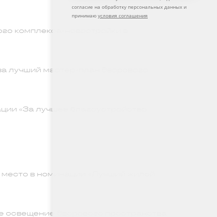
согласие на обработку персональных данных и
принимаю
условия соглашения
ого комплекса-новостройки в
за лучший мастер-план дворового
ации «За лучшее благоустройство
е место в номинации «Лучший жилой
ее освещение дворового пространства.