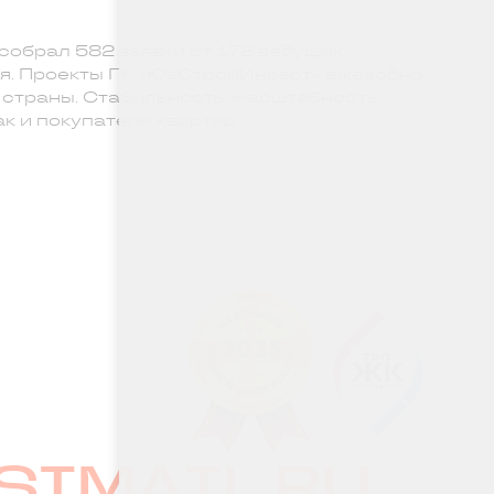
обрал 582 заявки от 172 ведущих
ня. Проекты ГК «ЮгСтройИнвест» ежегодно
в страны. Стабильность, масштабность
к и покупатели квартир.
SIMAIL.RU