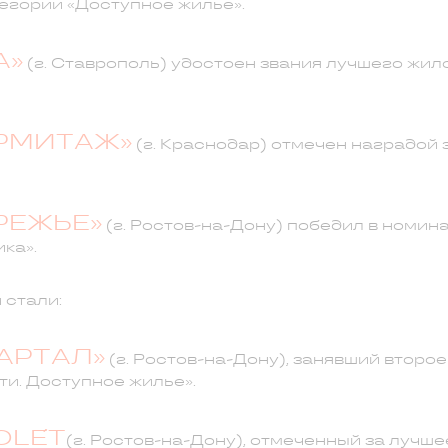
егории «Доступное жилье».
А»
(г. Ставрополь) удостоен звания лучшего жил
ЭРМИТАЖ»
(г. Краснодар) отмечен наградой 
РЕЖЬЕ»
(г. Ростов-на-Дону) победил в номин
ка».
 стали:
АРТАЛ»
(г. Ростов-на-Дону), занявший второ
и. Доступное жилье».
OLÉT
(г. Ростов-на-Дону), отмеченный за лучш