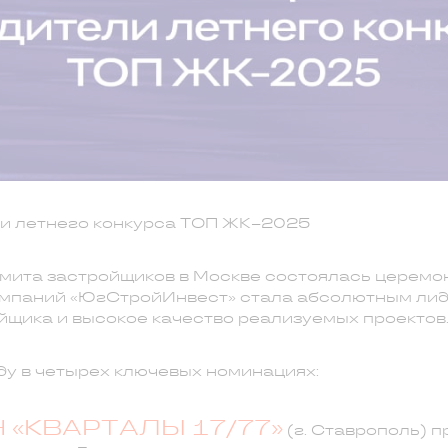
и летнего конкурса ТОП ЖК–2025
ммита застройщиков в Москве состоялась церемо
омпаний «ЮгСтройИнвест» стала абсолютным лид
йщика и высокое качество реализуемых проектов
у в четырех ключевых номинациях:
«КВАРТАЛЫ 17/77»
(г. Ставрополь) 