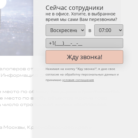
Сейчас сотрудники
не в офисе. Хотите, в выбранное
время мы сами Вам перезвоним?
в
Жду звонка!
елоперов страны по итогам 2025 года.
Нажимая на кнопку "
Жду звонка!
", я даю свое
м. Информацию опубликовал портал
согласие на обработку персональных данных и
ЕРЗ.РФ
.
принимаю
условия соглашения
е место по объему текущего строительства,
е место по вводу объектов. Кроме того,
а число строящихся жилых комплексов
з Москвы, Краснодарского края и