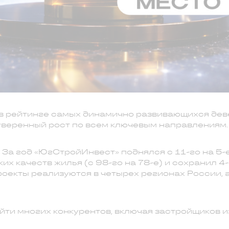
в рейтинге самых динамично развивающихся дев
 уверенный рост по всем ключевым направления
. За год «ЮгСтройИнвест» поднялся с 11-го на 5-
х качеств жилья (с 98-го на 78-е) и сохранил 4-
оекты реализуются в четырех регионах России, 
йти многих конкурентов, включая застройщиков и