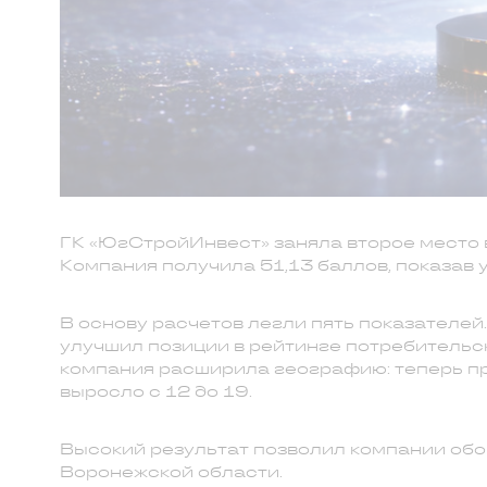
ГК «ЮгСтройИнвест» заняла второе место 
Компания получила 51,13 баллов, показав
В основу расчетов легли пять показателей
улучшил позиции в рейтинге потребительски
компания расширила географию: теперь пр
выросло с 12 до 19.
Высокий результат позволил компании обо
Воронежской области.