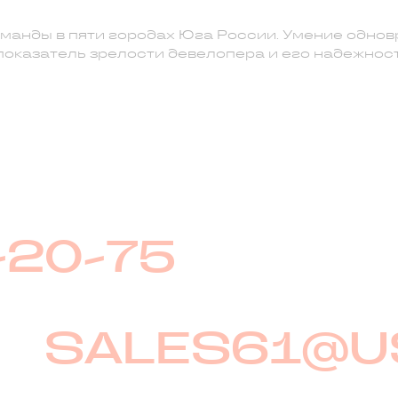
манды в пяти городах Юга России. Умение одно
показатель зрелости девелопера и его надежност
-20-75
SALES61@U
ение