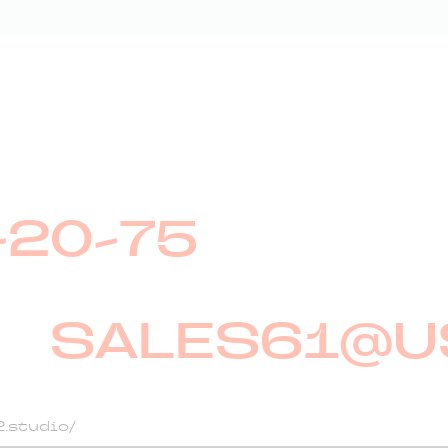
у можно прямо в нашем офисе. Менеджеру сдела
ожеланий, помогут оформить все необходимые до
-20-75
SALES61@U
ение
2.studio/