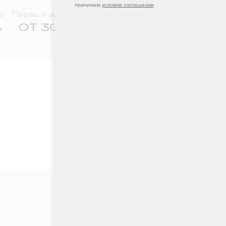
принимаю
условия соглашения
а
Первый взнос
Ежемесячный платёж
%
ОТ 30%
0 ₽