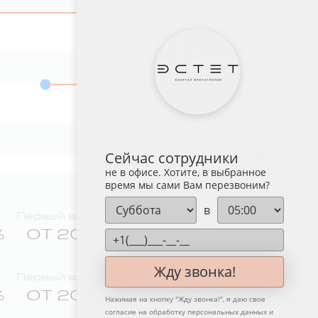
₽
лет
Сейчас сотрудники
не в офисе. Хотите, в выбранное
время мы сами Вам перезвоним?
в
а
Первый взнос
Ежемесячный платёж
%
ОТ 20%
0 ₽
Жду звонка!
а
Первый взнос
Ежемесячный платёж
%
ОТ 20%
0 ₽
Нажимая на кнопку "
Жду звонка!
", я даю свое
согласие на обработку персональных данных и