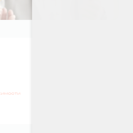
жимости
₽