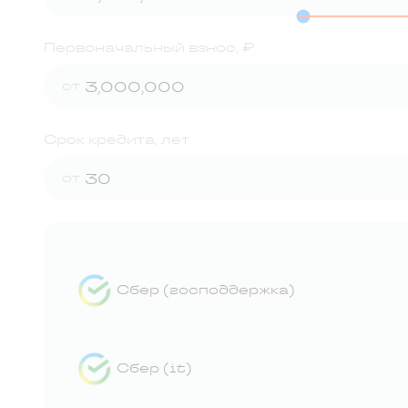
Первоначальный взнос, ₽
от
Срок кредита, лет
от
Сбер (господдержка)
Сбер (it)