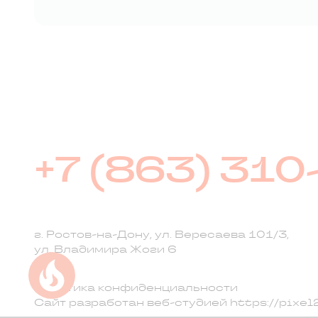
Подобрать квартиру и оформить ипотек
подборку планировок с учетом ваших п
и получить кредит без посещения банка.
+7 (863) 310
г. Ростов-на-Дону, ул. Вересаева 101/3,
ул. Владимира Жоги 6
Успейте купить коммерческое помещ
Политика конфиденциальности
Сайт разработан веб-студией
https://pixel