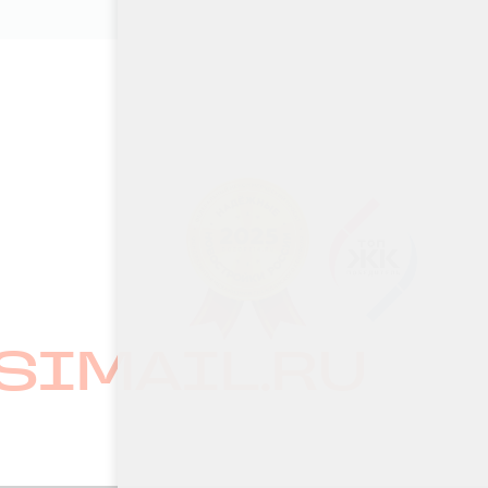
ют
кументы,
SIMAIL.RU