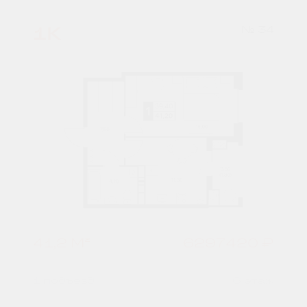
1К
№ 34
41,2 М²
6297420 ₽
1 подъезд
6 этаж