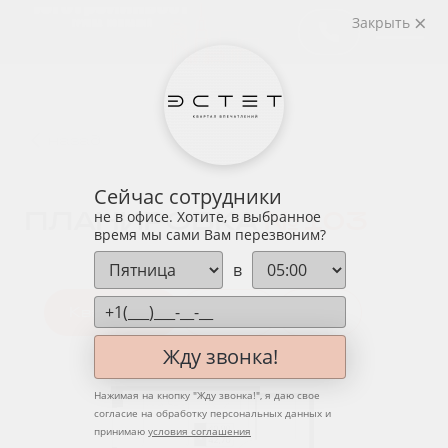
Закрыть
назад
Сейчас сотрудники
ПЛАНИРОВКА
№ 103
не в офисе. Хотите, в выбранное
время мы сами Вам перезвоним?
в
Квартира
Этаж
Вид
Жду звонка!
Нажимая на кнопку "
Жду звонка!
", я даю свое
согласие на обработку персональных данных и
принимаю
условия соглашения