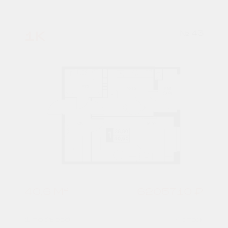
1К
№ 43
40,6 М²
6205710 ₽
1 подъезд
7 этаж