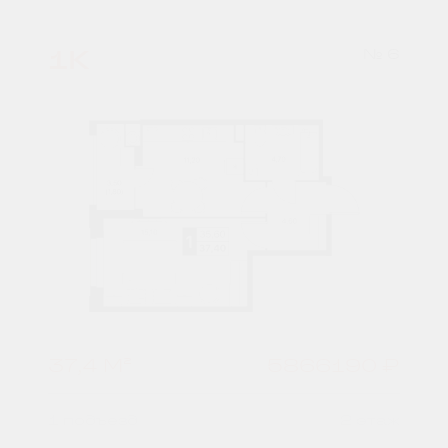
1К
№ 6
37,4 М²
5866190 ₽
1 подъезд
2 этаж