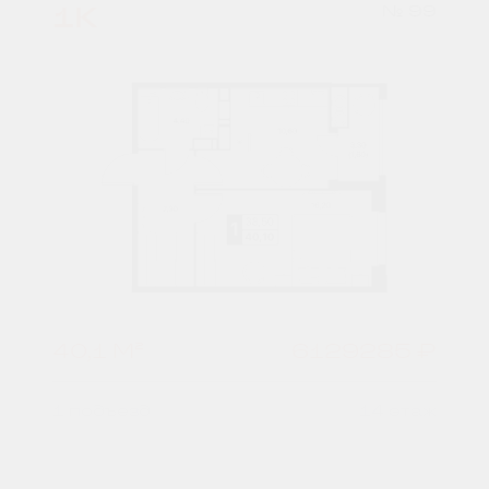
1К
№ 99
40,1 М²
6129285 ₽
1 подъезд
14 этаж