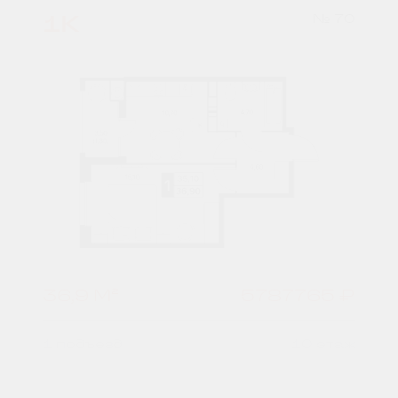
1К
№ 70
36,9 М²
5787765 ₽
1 подъезд
10 этаж