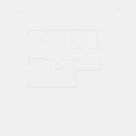
1К
№ 38
36,9 М²
5787765 ₽
1 подъезд
6 этаж