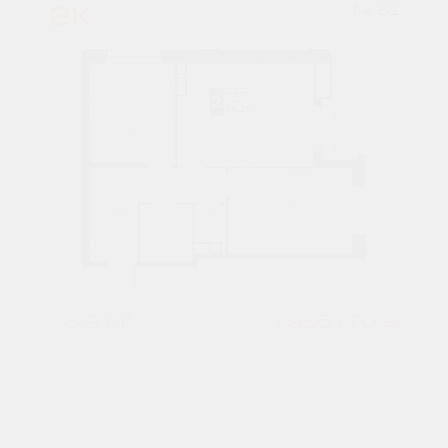
2К
№ 81
56,2 М²
7915770 ₽
1 подъезд
12 этаж