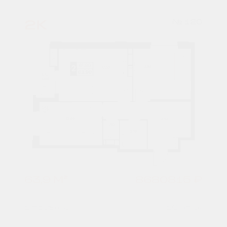
2К
№ 120
63,9 М²
8680815 ₽
1 подъезд
16 этаж