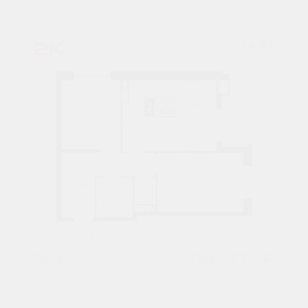
2К
№ 57
56,2 М²
7915770 ₽
1 подъезд
9 этаж