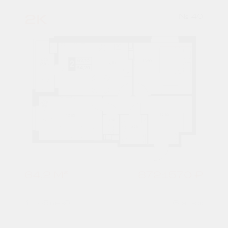
2К
№ 40
64,2 М²
8721570 ₽
1 подъезд
6 этаж