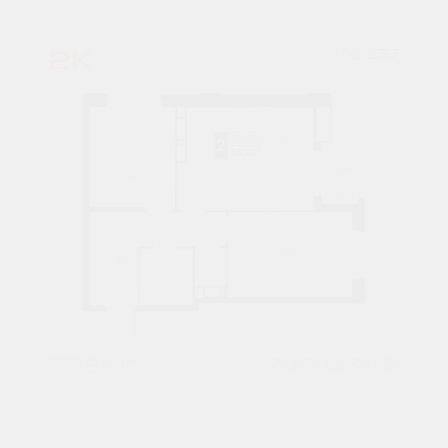
2К
№ 137
55,8 М²
7859430 ₽
1 подъезд
19 этаж