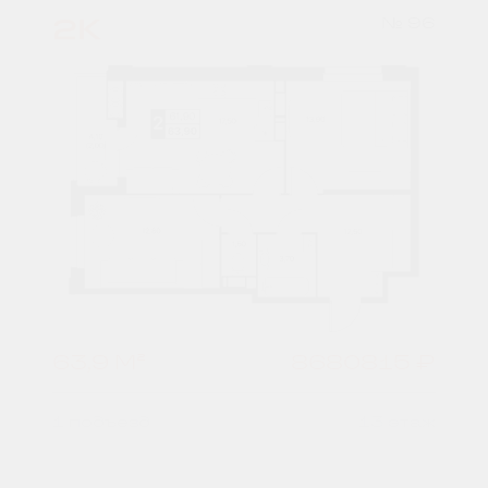
2К
№ 96
63,9 М²
8680815 ₽
1 подъезд
13 этаж