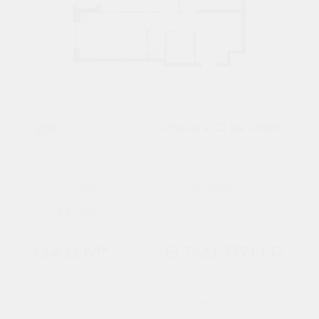
2К
Сдача в II кв. 2026
Литер 45.1
1 подъезд
11 этаж
64,2 М²
8 721 570 ₽
Расчитать ипотеку