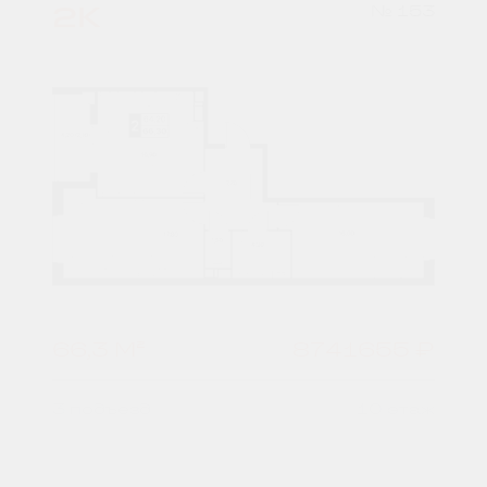
2К
№ 153
66,3 М²
8741655 ₽
3 подъезд
10 этаж