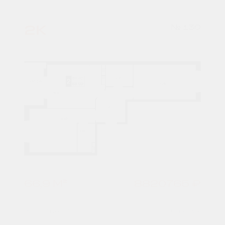
2К
№ 130
66,9 М²
8820765 ₽
3 подъезд
5 этаж