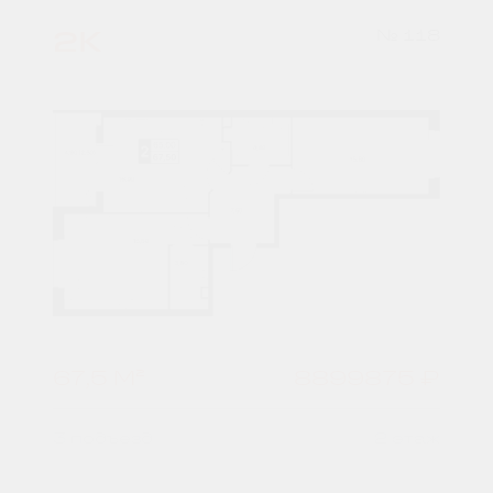
2К
№ 118
67,5 М²
8899875 ₽
3 подъезд
2 этаж