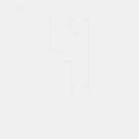
2К
№ 237
60,8 М²
8563680 ₽
5 подъезд
6 этаж