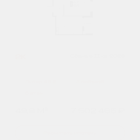
2К
Сдача в II кв. 2026
Литер 45.2
3 подъезд
5 этаж
49,9 М²
7 502 465 ₽
Расчитать ипотеку