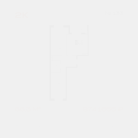
2К
№ 133
66,3 М²
8741655 ₽
3 подъезд
5 этаж