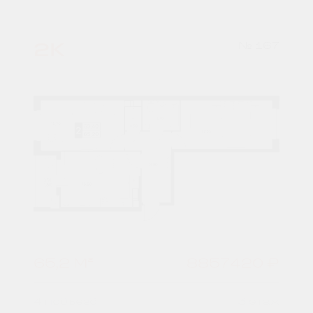
2К
№ 167
65,2 М²
8857420 ₽
4 подъезд
3 этаж