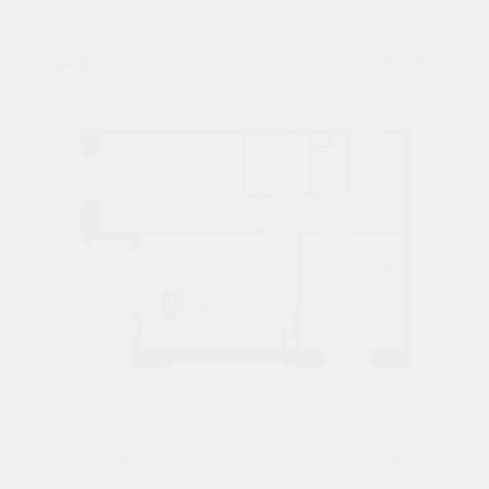
2К
№ 51
61,7 М²
8728082 ₽
1 подъезд
7 этаж