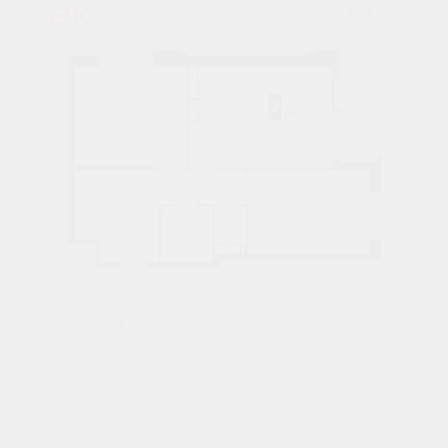
2К
№ 108
64,1 М²
8715036 ₽
1 подъезд
14 этаж