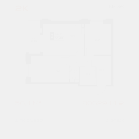
2К
№ 36
56,4 М²
8062944 ₽
1 подъезд
5 этаж