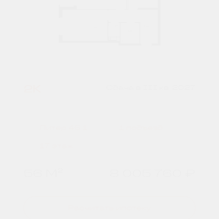
2К
Сдача в III кв. 2027
Литер 46.1
1 подъезд
17 этаж
56 М²
8 005 760 ₽
Расчитать ипотеку