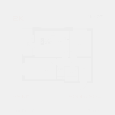
2К
№ 107
56 М²
8005760 ₽
1 подъезд
13 этаж