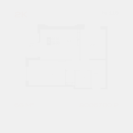
2К
№ 115
56 М²
8005760 ₽
1 подъезд
14 этаж