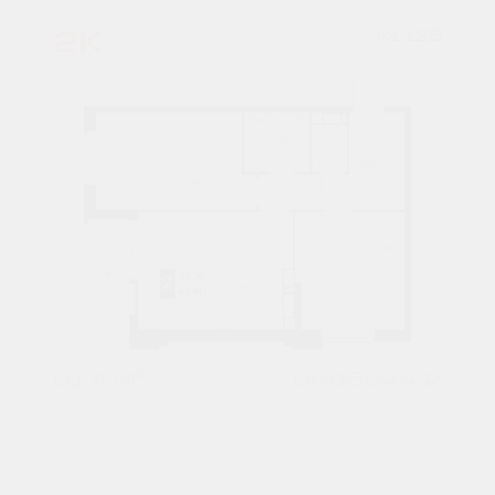
2К
№ 128
61,4 М²
8685644 ₽
1 подъезд
16 этаж