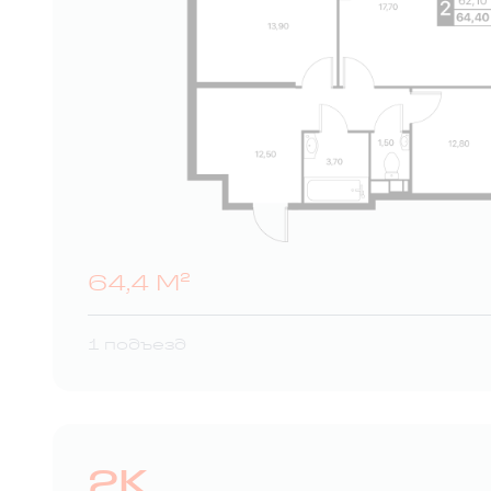
64,4 М²
1 подъезд
2К