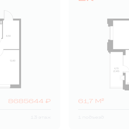
8685644 ₽
61,7 М²
13 этаж
1 подъезд