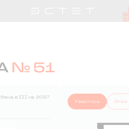
А
№ 51
дача в III кв. 2027
Квартира
Этаж