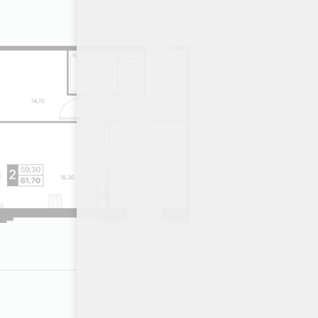
8728082 ₽
8 этаж