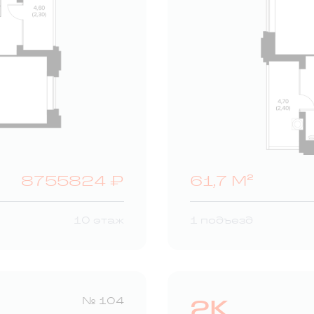
8755824 ₽
61,7 М²
10 этаж
1 подъезд
2К
№ 104