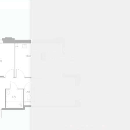
№ 1
8796612 ₽