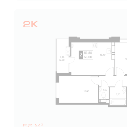
2К
56 М²