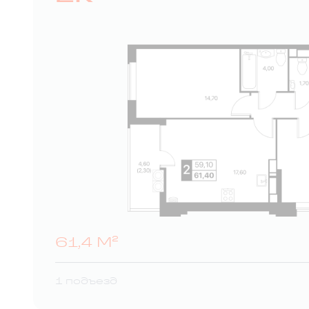
61,4 М²
1 подъезд