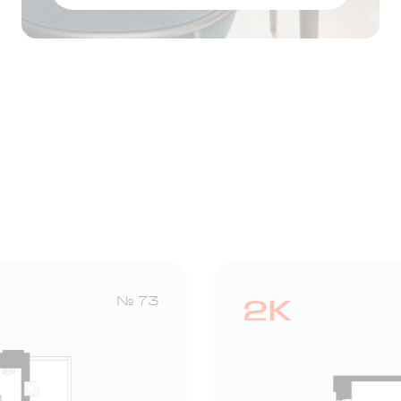
Оставить заявку
2К
№ 73