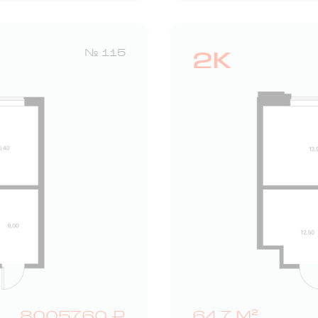
2К
№ 115
8005760 ₽
64,7 М²