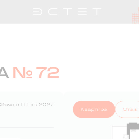
А
№ 72
дача в III кв. 2027
Квартира
Этаж