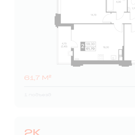
61,7 М²
1 подъезд
2К