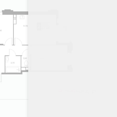
8755824 ₽
6 этаж