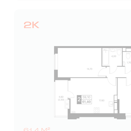
2К
61,4 М²