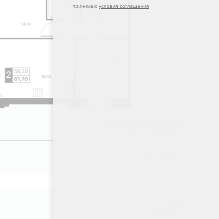
принимаю
условия соглашения
8728082 ₽
10 этаж
№ 37