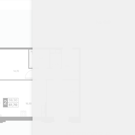
№ 69
8728082 ₽