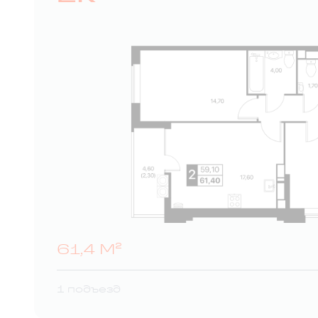
61,4 М²
1 подъезд