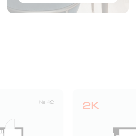
Оставить заявку
2К
№ 42