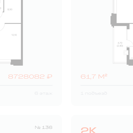
8728082 ₽
61,7 М²
6 этаж
1 подъезд
2К
№ 136