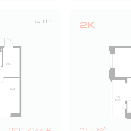
2К
№ 112
8685644 ₽
61,7 М²