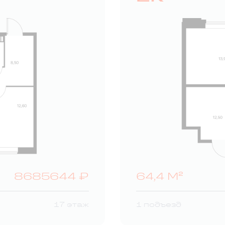
8685644 ₽
64,4 М²
17 этаж
1 подъезд