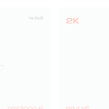
2К
№ 215
7623000 ₽
66,4 М²