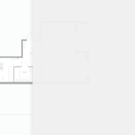
8868432 ₽
2 этаж