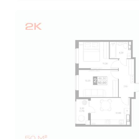
2К
50 М²