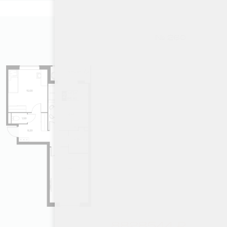
№ 260
8828544 ₽