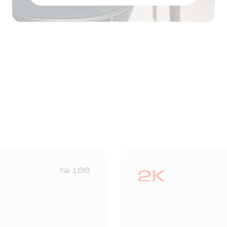
Оставить заявку
2К
№ 188