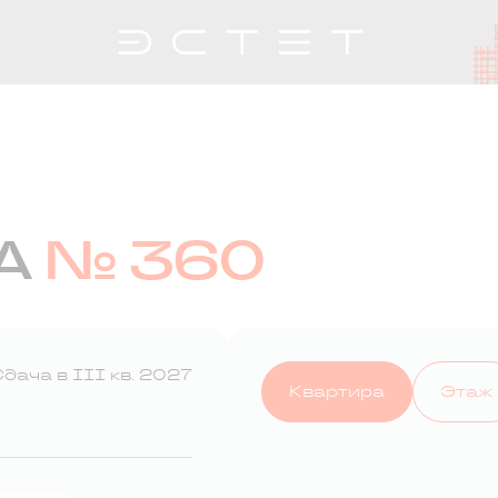
А
№ 360
дача в III кв. 2027
Квартира
Этаж