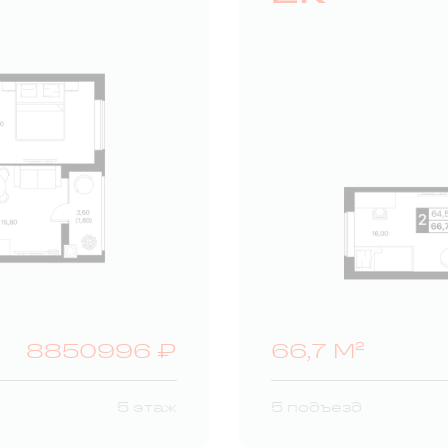
8850996 ₽
66,7 М²
5 этаж
5 подъезд