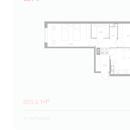
65,1 М²
4 подъезд