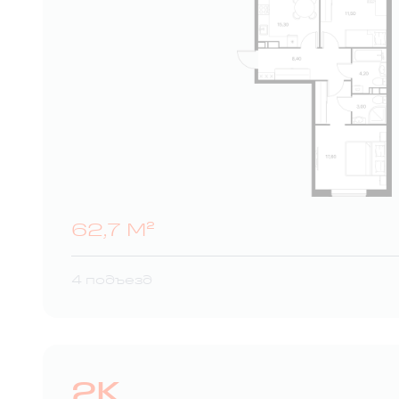
62,7 М²
4 подъезд
2К