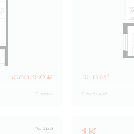
5068350 ₽
35,8 М²
6 этаж
2 подъезд
1К
№ 183