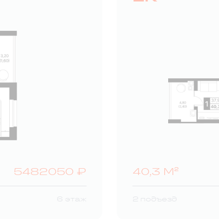
5482050 ₽
40,3 М²
6 этаж
2 подъезд