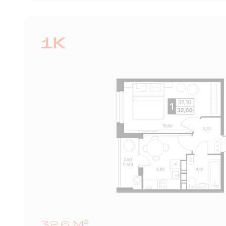
1К
32,6 М²