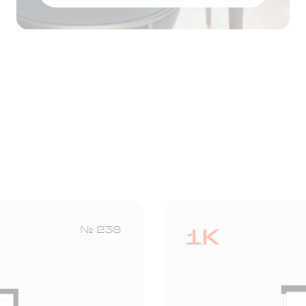
Оставить заявку
1К
№ 238