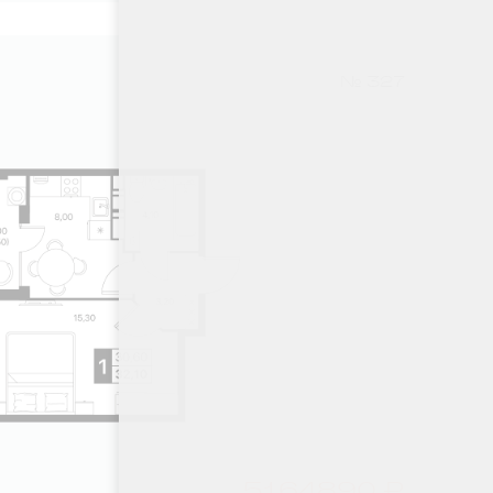
№ 327
5164890 ₽