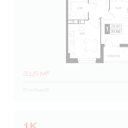
31,5 М²
5 подъезд
1К