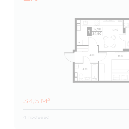
34,5 М²
4 подъезд