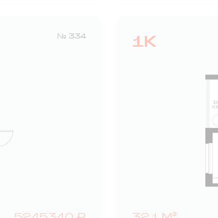
1К
№ 334
5245340 ₽
32,1 М²