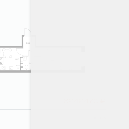
6242470 ₽
7 этаж