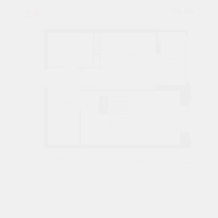
1К
№ 21
40,7 М²
6331292 ₽
1 подъезд
4 этаж