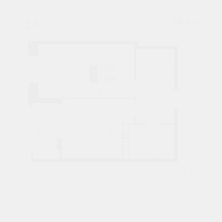
1К
№ 98
43,2 М²
6720192 ₽
1 подъезд
12 этаж