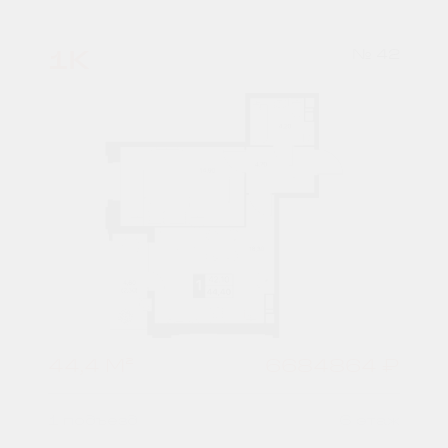
1К
№ 42
44,4 М²
6684864 ₽
1 подъезд
6 этаж