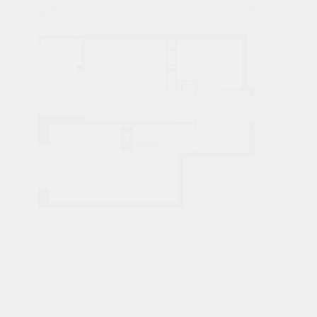
1К
№ 153
36,5 М²
5823940 ₽
1 подъезд
19 этаж