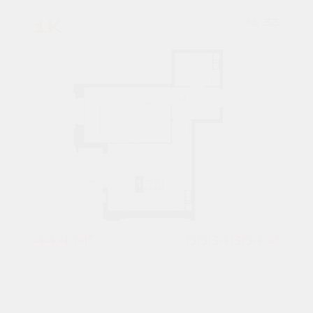
1К
№ 33
44,4 М²
6684864 ₽
1 подъезд
5 этаж