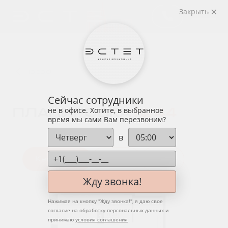
Закрыть
назад
Сейчас сотрудники
ПЛАНИРОВКА
№ 44
не в офисе. Хотите, в выбранное
время мы сами Вам перезвоним?
в
Квартира
Этаж
Вид
Жду звонка!
Нажимая на кнопку "
Жду звонка!
", я даю свое
согласие на обработку персональных данных и
принимаю
условия соглашения