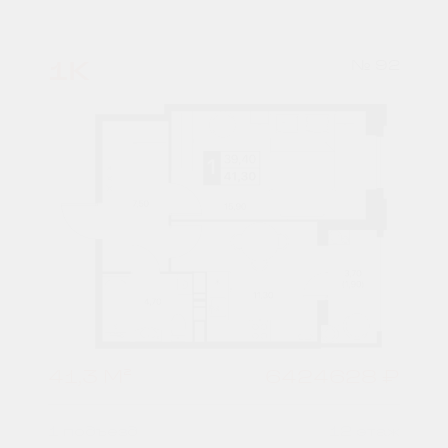
1К
№ 92
41,3 М²
6424628 ₽
1 подъезд
12 этаж