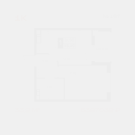
1К
№ 167
33,2 М²
5387032 ₽
3 подъезд
11 этаж