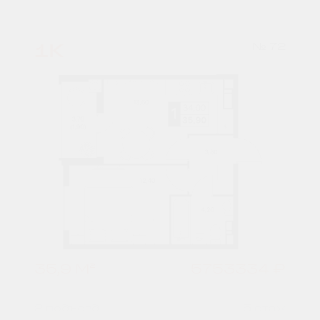
1К
№ 72
35,9 М²
5753334 ₽
2 подъезд
5 этаж