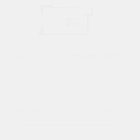
1К
Сдача в IV кв. 2026
Литер 48.2
7 подъезд
3 этаж
32,2 М²
5 224 772 ₽
Расчитать ипотеку