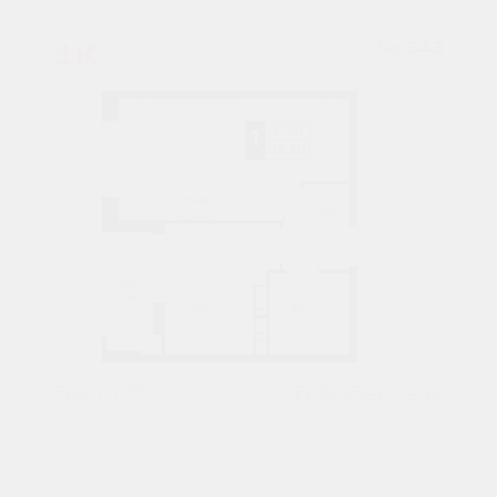
1К
№ 343
32,7 М²
5305902 ₽
7 подъезд
6 этаж