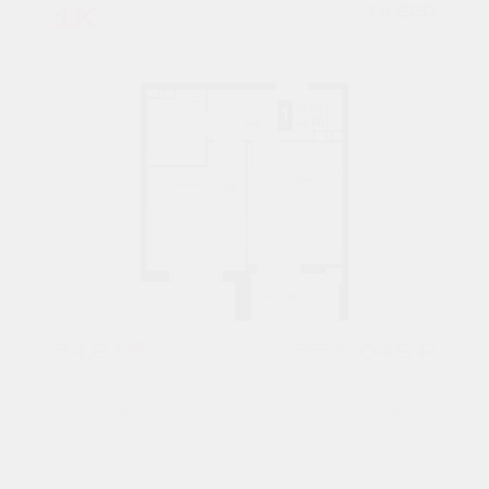
1К
№ 220
34,8 М²
5577048 ₽
4 подъезд
8 этаж