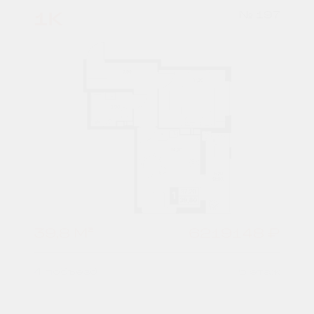
1К
№ 197
39,8 М²
6219148 ₽
4 подъезд
5 этаж