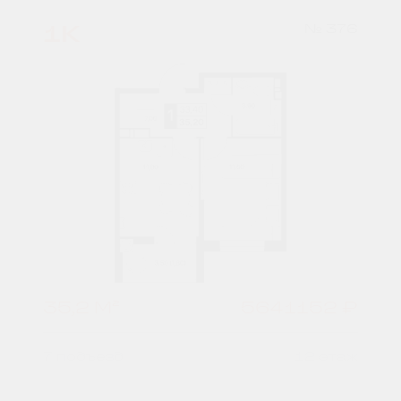
1К
№ 376
35,2 М²
5641152 ₽
7 подъезд
12 этаж