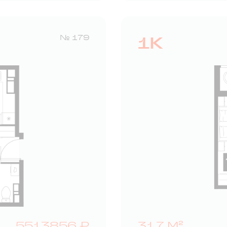
1К
№ 179
5513856 ₽
31,7 М²