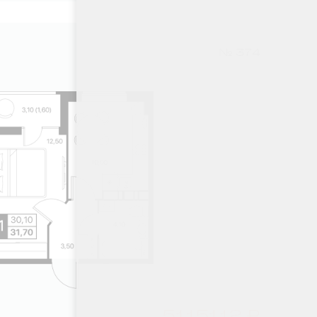
№ 374
5115112 ₽