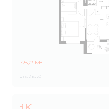
35,2 М²
1 подъезд
1К