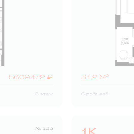
5609472 ₽
31,2 М²
8 этаж
6 подъезд
1К
№ 133