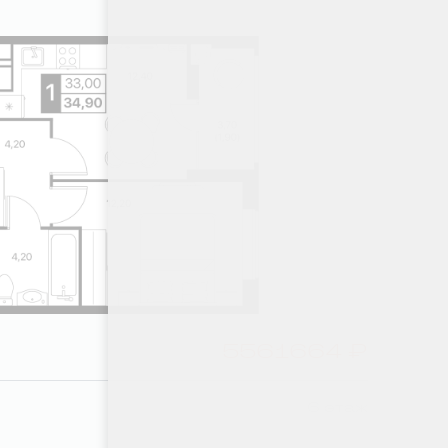
5561664 ₽
6 этаж