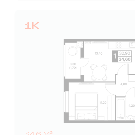
1К
34,6 М²