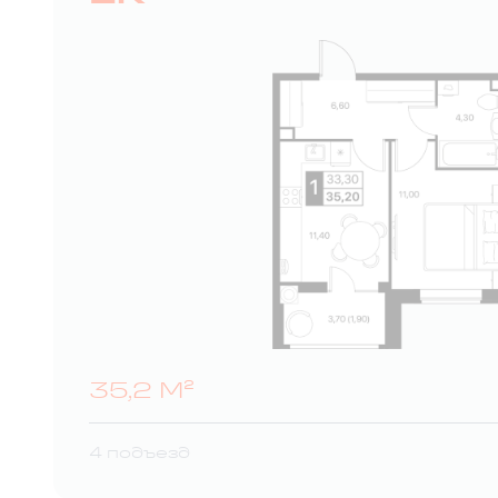
35,2 М²
4 подъезд