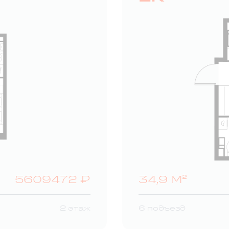
5609472 ₽
34,9 М²
2 этаж
6 подъезд