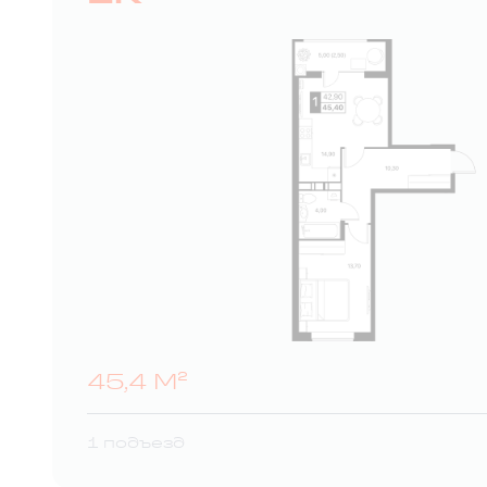
45,4 М²
1 подъезд