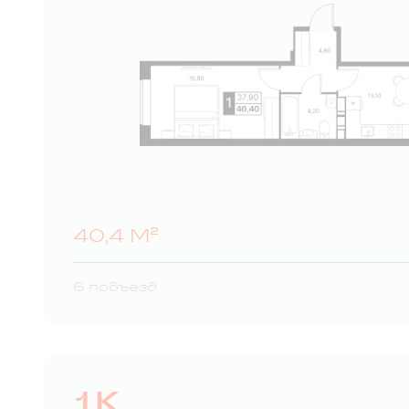
40,4 М²
6 подъезд
1К