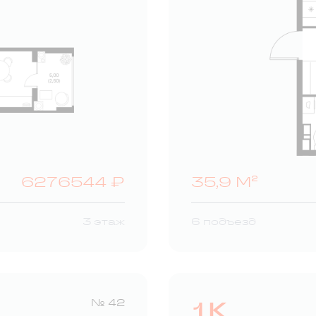
6276544 ₽
35,9 М²
3 этаж
6 подъезд
1К
№ 42