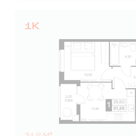
1К
31,2 М²