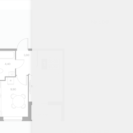
№ 109
5115112 ₽