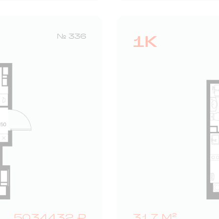
1К
№ 336
5034432 ₽
31,7 М²