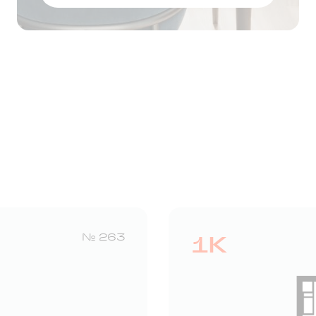
Оставить заявку
1К
№ 263