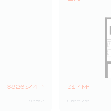
6826344 ₽
31,7 М²
8 этаж
2 подъезд