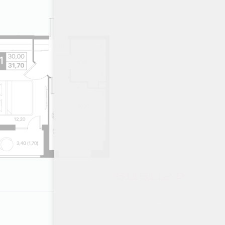
5115112 ₽
2 этаж