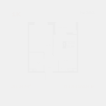
1К
№ 363
31,8 М²
5131248 ₽
7 подъезд
6 этаж