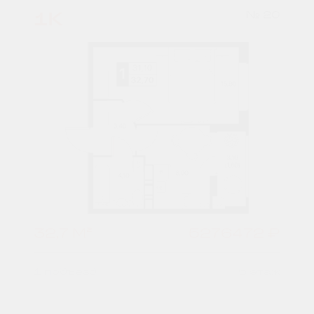
1К
№ 20
32,7 М²
5276472 ₽
1 подъезд
5 этаж