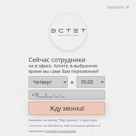
Закрыть
назад
Сейчас сотрудники
ПЛАНИРОВКА
№ 226
не в офисе. Хотите, в выбранное
время мы сами Вам перезвоним?
в
Квартира
Этаж
Вид
Жду звонка!
Нажимая на кнопку "
Жду звонка!
", я даю свое
согласие на обработку персональных данных и
принимаю
условия соглашения