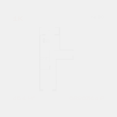
1К
№ 60
45,4 М²
6826344 ₽
1 подъезд
11 этаж