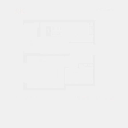
1К
№ 199
33,2 М²
5357152 ₽
4 подъезд
11 этаж