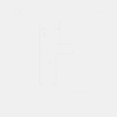
1К
№ 6
45,8 М²
6886488 ₽
1 подъезд
2 этаж