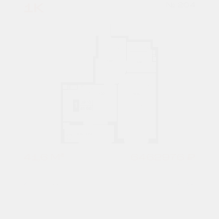
1К
№ 204
41,6 М²
6462976 ₽
4 подъезд
12 этаж