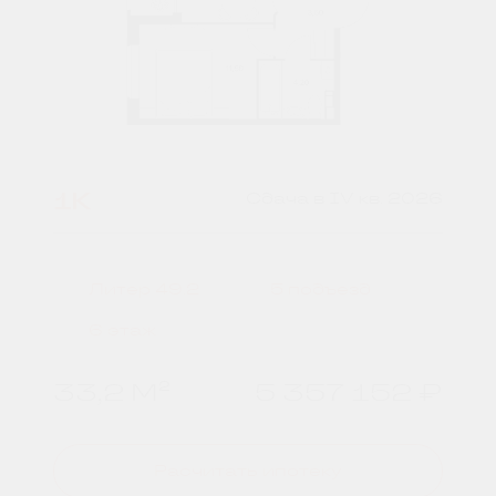
1К
Сдача в IV кв. 2026
Литер 49.2
5 подъезд
6 этаж
33,2 М²
5 357 152 ₽
Расчитать ипотеку