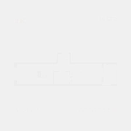
1К
№ 279
40,4 М²
6276544 ₽
6 подъезд
5 этаж