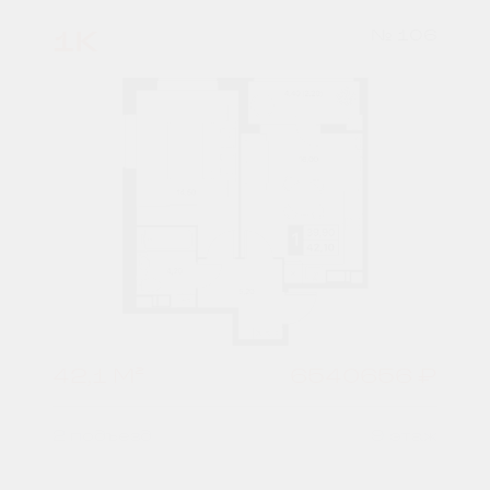
1К
№ 106
42,1 М²
6540656 ₽
2 подъезд
9 этаж