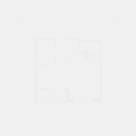
1К
№ 69
33 М²
5324880 ₽
2 подъезд
2 этаж