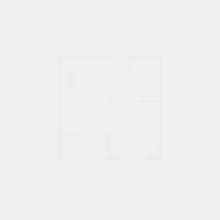
1К
№ 125
31,5 М²
5082840 ₽
3 подъезд
5 этаж