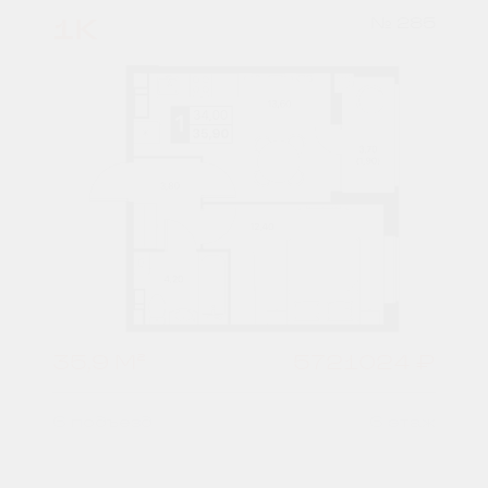
1К
№ 285
35,9 М²
5721024 ₽
6 подъезд
6 этаж