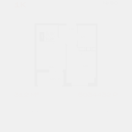
1К
№ 90
31,2 М²
5034432 ₽
2 подъезд
6 этаж