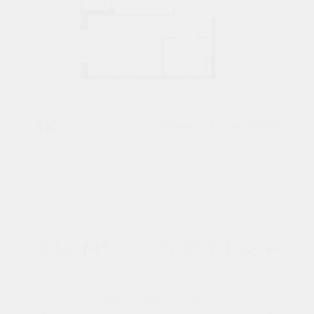
1К
Сдача в IV кв. 2026
Литер 49.2
5 подъезд
8 этаж
33,2 М²
5 357 152 ₽
Расчитать ипотеку