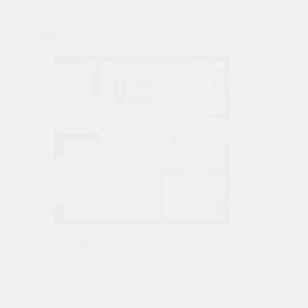
1К
№ 214
33,2 М²
5357152 ₽
5 подъезд
3 этаж