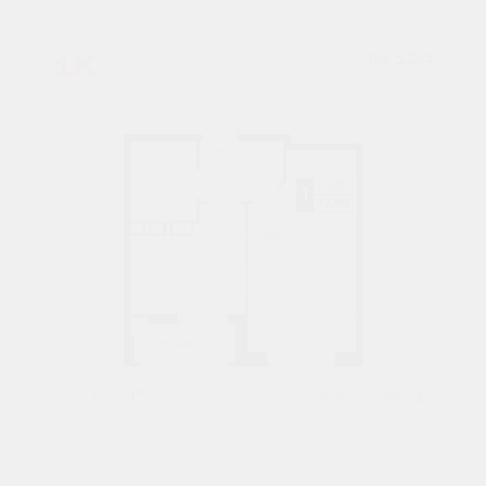
1К
№ 104
32,6 М²
5260336 ₽
2 подъезд
9 этаж