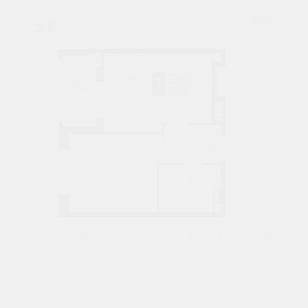
1К
№ 305
31,7 М²
5115112 ₽
6 подъезд
8 этаж