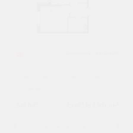
1К
Сдача в IV кв. 2026
Литер 49.2
6 подъезд
3 этаж
34 М²
5 418 240 ₽
Расчитать ипотеку