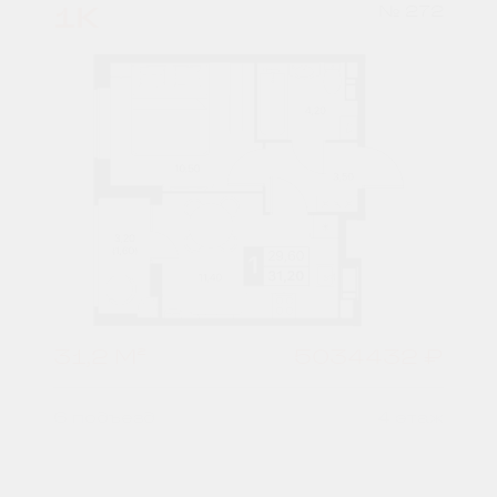
1К
№ 272
31,2 М²
5034432 ₽
6 подъезд
4 этаж