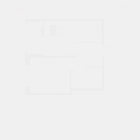
1К
№ 192
33,2 М²
5357152 ₽
4 подъезд
10 этаж