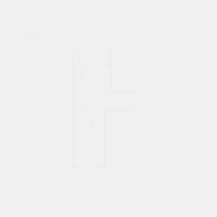
1К
№ 48
45,4 М²
6826344 ₽
1 подъезд
9 этаж