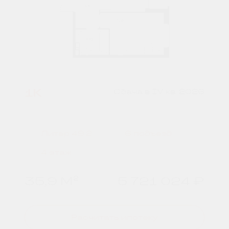
1К
Сдача в IV кв. 2026
Литер 49.2
6 подъезд
4 этаж
35,9 М²
5 721 024 ₽
Расчитать ипотеку