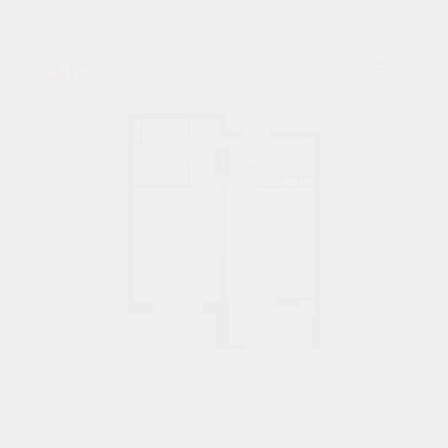
1К
№ 59
35,2 М²
5609472 ₽
1 подъезд
11 этаж