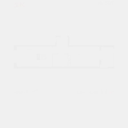
1К
№ 327
40,4 М²
6276544 ₽
6 подъезд
11 этаж