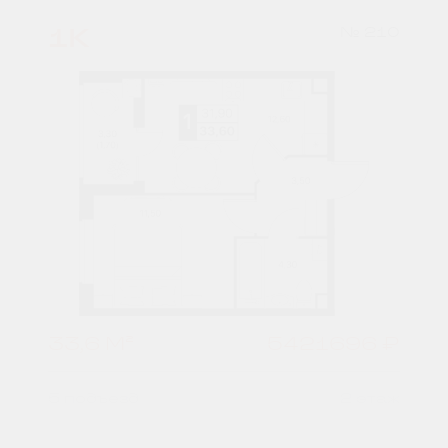
1К
№ 210
33,6 М²
5421696 ₽
5 подъезд
2 этаж