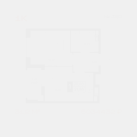
1К
№ 320
31,2 М²
5034432 ₽
6 подъезд
10 этаж