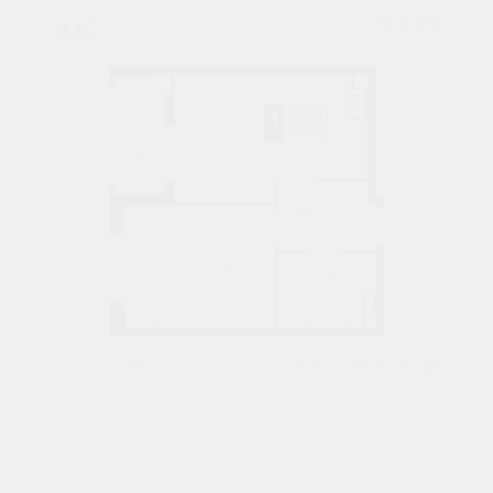
1К
№ 193
34,6 М²
5513856 ₽
4 подъезд
10 этаж