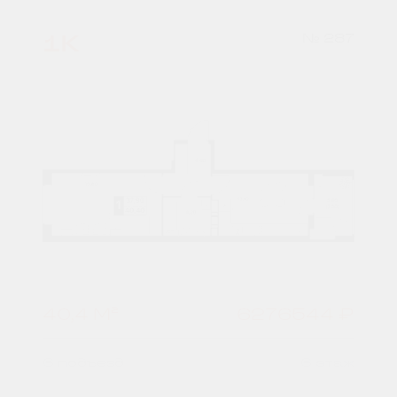
1К
№ 287
40,4 М²
6276544 ₽
6 подъезд
6 этаж