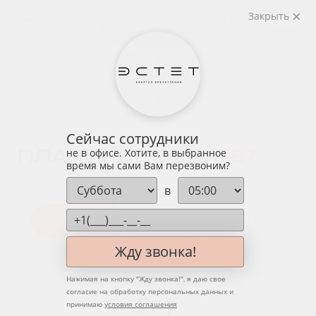
Закрыть
назад
Сейчас сотрудники
ПЛАНИРОВКА
№ 287
не в офисе. Хотите, в выбранное
время мы сами Вам перезвоним?
в
Квартира
Этаж
Вид
Жду звонка!
Нажимая на кнопку "
Жду звонка!
", я даю свое
согласие на обработку персональных данных и
принимаю
условия соглашения