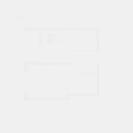
1К
№ 185
33,2 М²
5357152 ₽
4 подъезд
9 этаж