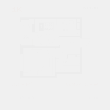
1К
№ 199
33,2 М²
5357152 ₽
4 подъезд
11 этаж