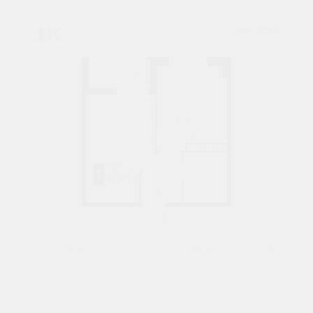
1К
№ 369
31,7 М²
5115112 ₽
7 подъезд
7 этаж