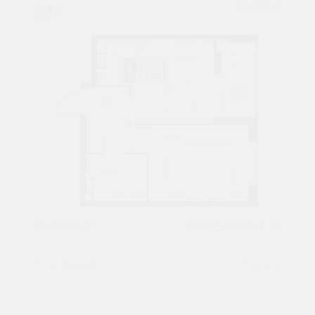
1К
№ 294
34,9 М²
5561664 ₽
6 подъезд
7 этаж