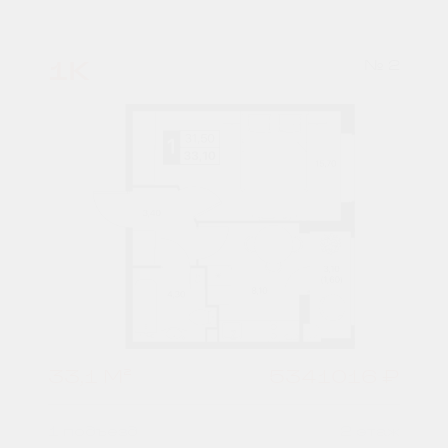
1К
№ 2
33,1 М²
5341016 ₽
1 подъезд
2 этаж