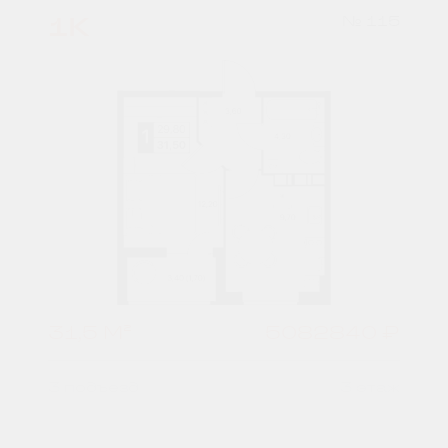
1К
№ 115
31,5 М²
5082840 ₽
3 подъезд
3 этаж