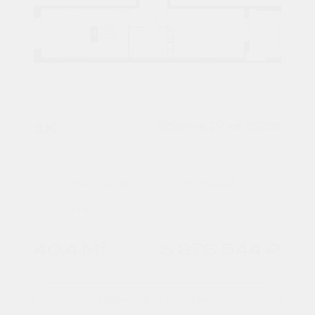
1К
Сдача в IV кв. 2026
Литер 49.2
6 подъезд
6 этаж
40,4 М²
6 276 544 ₽
Расчитать ипотеку