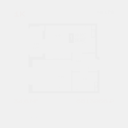
1К
№ 179
34,6 М²
5513856 ₽
4 подъезд
8 этаж