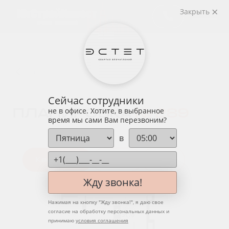
Закрыть
назад
Сейчас сотрудники
ПЛАНИРОВКА
№ 289
не в офисе. Хотите, в выбранное
время мы сами Вам перезвоним?
в
Квартира
Этаж
Вид
Жду звонка!
Нажимая на кнопку "
Жду звонка!
", я даю свое
согласие на обработку персональных данных и
принимаю
условия соглашения