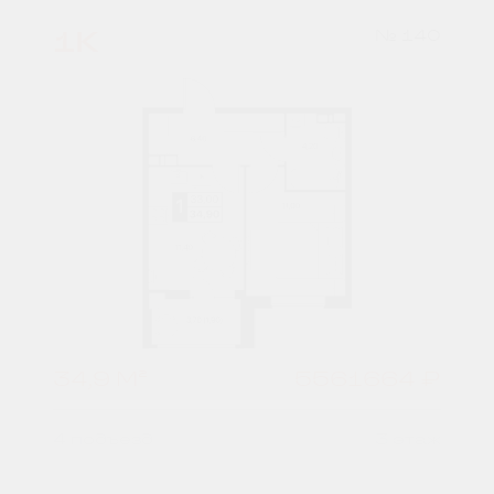
1К
№ 140
34,9 М²
5561664 ₽
4 подъезд
3 этаж