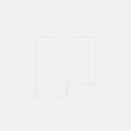
1К
№ 124
31,4 М²
5066704 ₽
3 подъезд
5 этаж