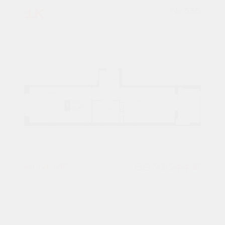
1К
№ 335
40,4 М²
6276544 ₽
6 подъезд
12 этаж