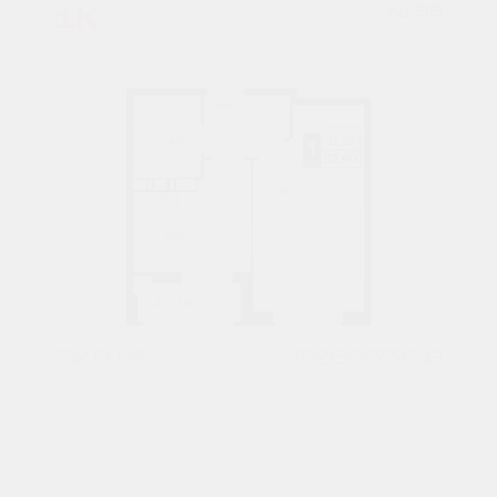
1К
№ 99
32,6 М²
5260336 ₽
2 подъезд
8 этаж