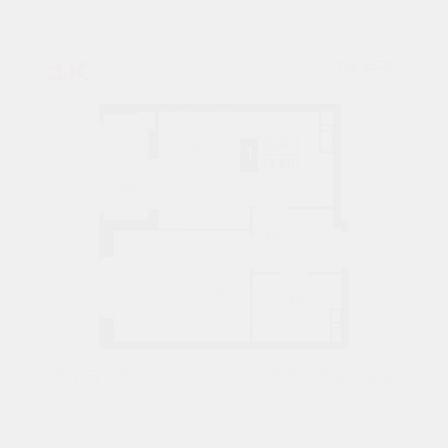
1К
№ 200
34,6 М²
5513856 ₽
4 подъезд
11 этаж