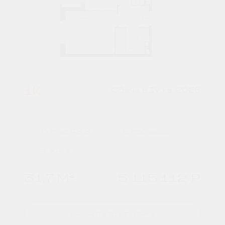
1К
Сдача в IV кв. 2026
Литер 49.2
6 подъезд
6 этаж
31,7 М²
5 115 112 ₽
Расчитать ипотеку