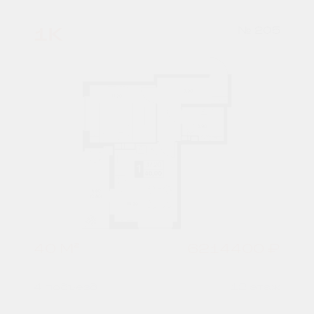
1К
№ 205
40 М²
6214400 ₽
4 подъезд
12 этаж