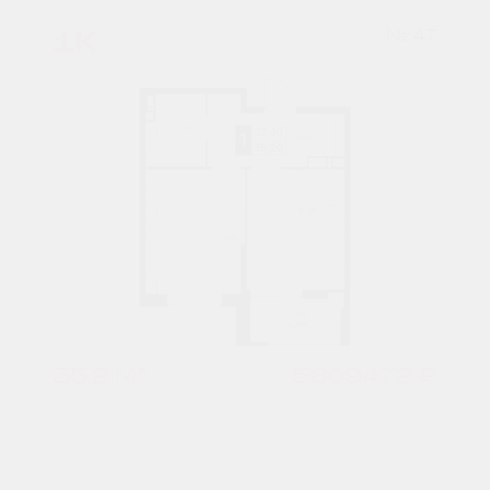
1К
№ 47
35,2 М²
5609472 ₽
1 подъезд
9 этаж