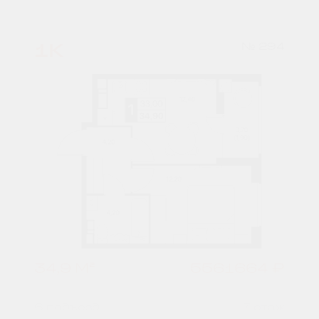
1К
№ 294
34,9 М²
5561664 ₽
6 подъезд
7 этаж