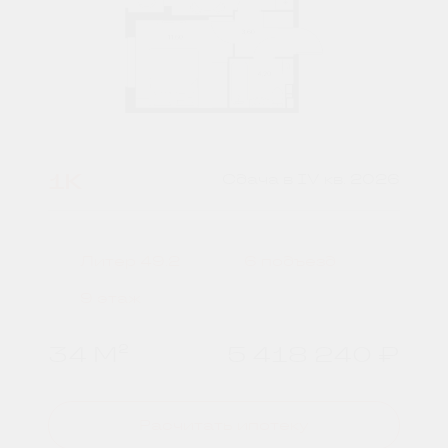
1К
Сдача в IV кв. 2026
Литер 49.2
6 подъезд
9 этаж
34 М²
5 418 240 ₽
Расчитать ипотеку