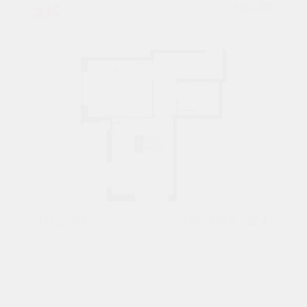
1К
№ 135
40,2 М²
6245472 ₽
4 подъезд
2 этаж