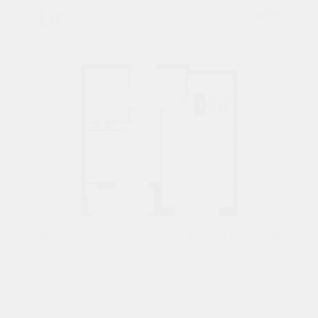
1К
№ 99
32,6 М²
5260336 ₽
2 подъезд
8 этаж