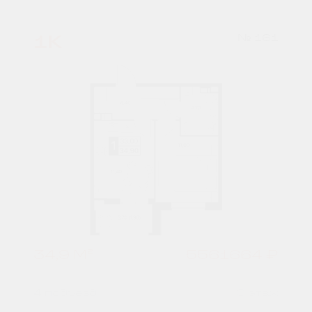
1К
№ 161
34,9 М²
5561664 ₽
4 подъезд
6 этаж