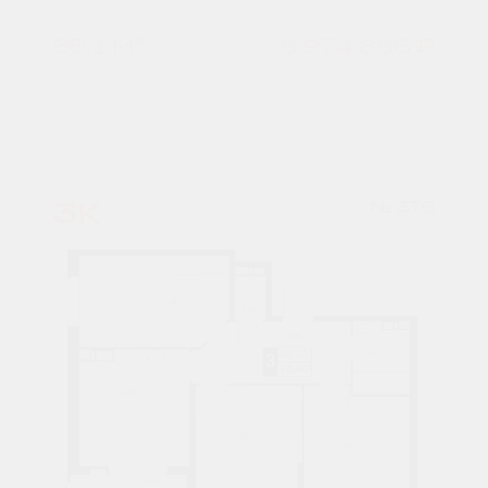
65,1 М²
8 974 686 ₽
4 подъезд
6 этаж
3К
№ 376