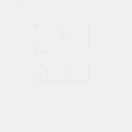
1К
№ 340
32,6 М²
5 178 510 ₽
7 подъезд
11 этаж