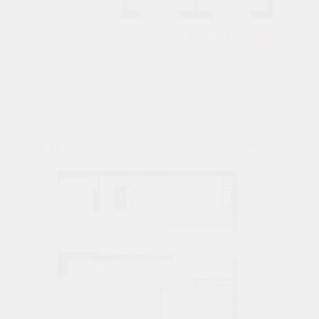
70,4 М²
9 634 944 ₽
7 подъезд
9 этаж
1К
№ 164