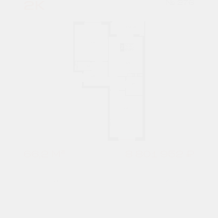
2К
№ 276
66,2 М²
8 801 952 ₽
6 подъезд
4 этаж