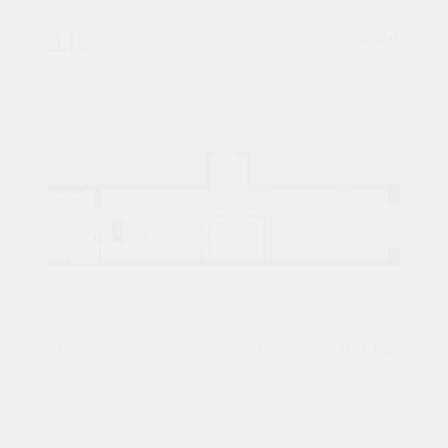
1К
№ 94
40,4 М²
6 257 960 ₽
2 подъезд
9 этаж