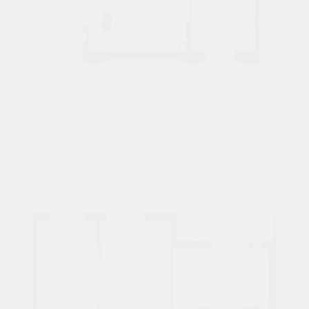
62 М²
8 931 720 ₽
1 подъезд
2 этаж
3К
№ 112