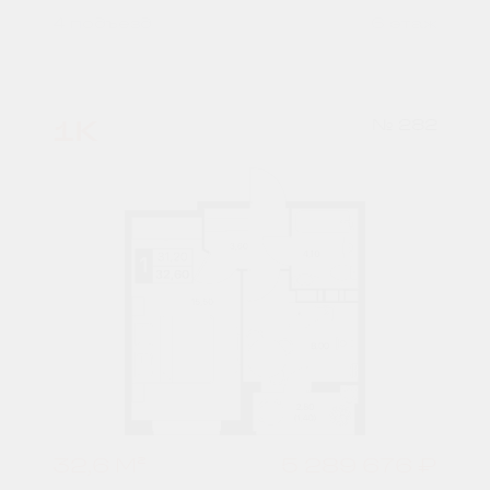
4 подъезд
6 этаж
1К
№ 282
32,6 М²
5 289 676 ₽