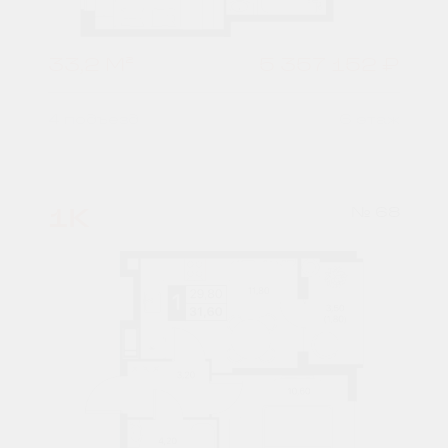
33,2 М²
5 357 152 ₽
4 подъезд
6 этаж
1К
№ 68