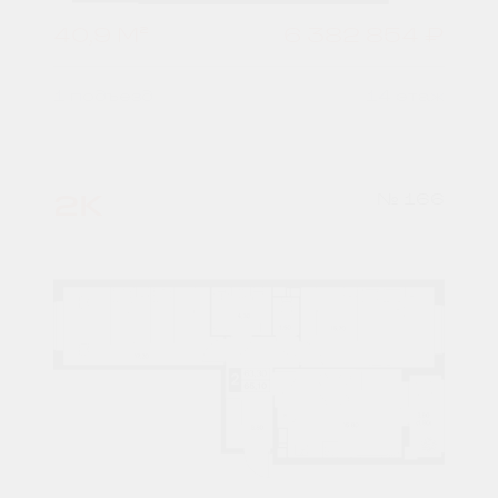
40,9 М²
6 382 854 ₽
1 подъезд
14 этаж
2К
№ 166