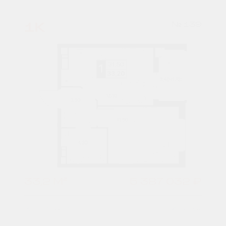
1К
№ 139
33,2 М²
5 387 032 ₽
3 подъезд
4 этаж