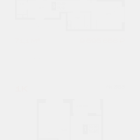
71,1 М²
9 595 656 ₽
2 подъезд
12 этаж
1К
№ 353