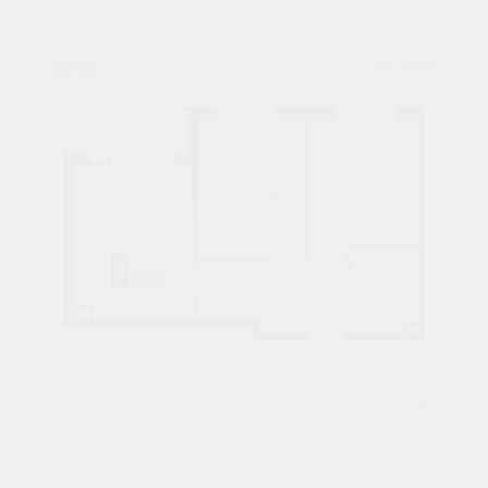
2К
№ 342
49,6 М²
7 562 016 ₽
7 подъезд
2 этаж