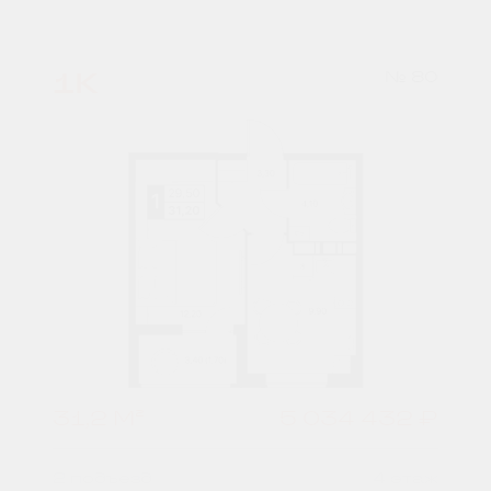
1К
№ 80
31,2 М²
5 034 432 ₽
2 подъезд
4 этаж