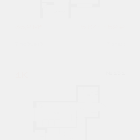
35,2 М²
5 641 152 ₽
7 подъезд
7 этаж
1К
№ 13.1