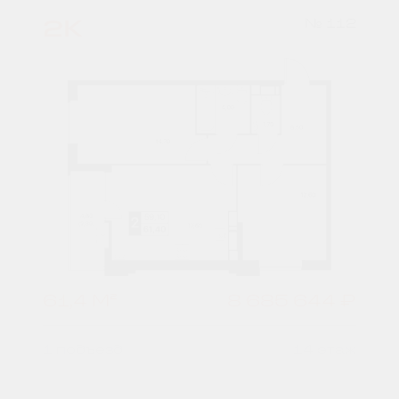
2К
№ 112
61,4 М²
8 685 644 ₽
1 подъезд
14 этаж