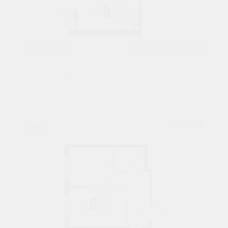
44,3 М²
6 549 755 ₽
1 подъезд
3 этаж
2К
№ 243