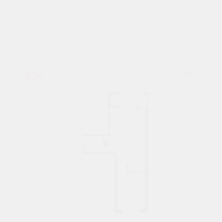
1 подъезд
10 этаж
1К
№ 282