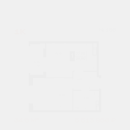
2 подъезд
10 этаж
1К
№ 165
34,6 М²
5 513 856 ₽