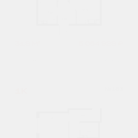
31,8 М²
5 054 928 ₽
7 подъезд
4 этаж
1К
№ 163