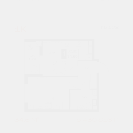
1К
№ 102
34,6 М²
5 430 816 ₽