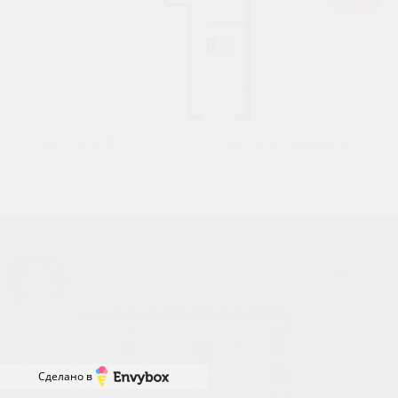
41,4 М²
6 332 544 ₽
7 подъезд
10 этаж
Наш сайт использует файлы cookies.
Продолжая работу с сайтом, вы выражаете
своё согласие на обработку ваших
1К
№ 265
Успейте купить коммерческое помещени
персональных данных с использованием
сервиса веб-аналитики и онлайн-маркетинга.
Отключить cookies вы можете в настройках
своего браузера.
Принять
Сделано в