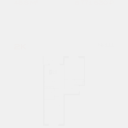
45,8 М²
6 771 530 ₽
7 подъезд
2 этаж
2К
№ 111