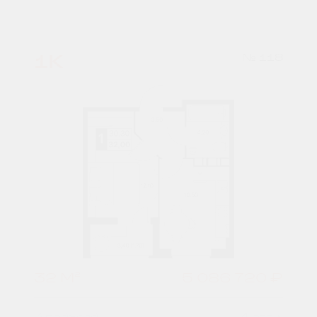
1К
№ 118
32 М²
5 086 720 ₽
3 подъезд
4 этаж