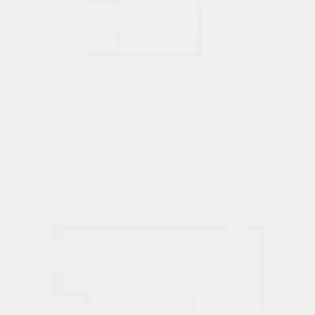
50 М²
7 618 000 ₽
5 подъезд
10 этаж
2К
№ 6