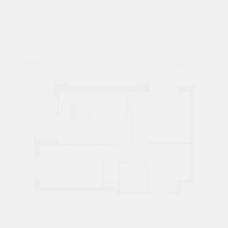
6 подъезд
3 этаж
2К
№ 107
64,1 М²
8 881 696 ₽