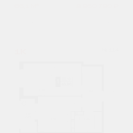
66,1 М²
8 850 790 ₽
2 подъезд
12 этаж
1К
№ 114