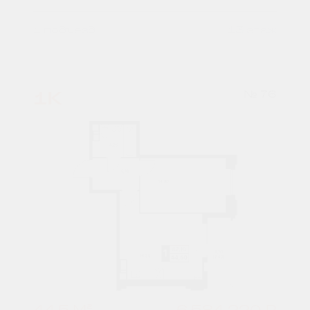
1 подъезд
13 этаж
1К
№ 76
44,5 М²
6 584 220 ₽