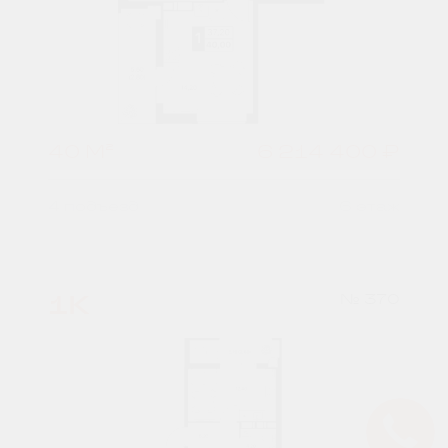
40 М²
6 214 400 ₽
4 подъезд
6 этаж
1К
№ 370